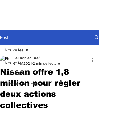
Post
Nouvelles
Le Droit en Bref
Nouvelles
3 mai 2024
2 min de lecture
Nissan offre 1,8
Nominations
million pour régler
Recours collectifs
deux actions
collectives