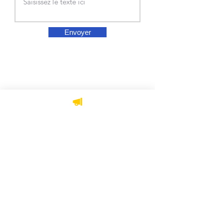
Envoyer
Ne manquez rien,
abonnez-vous dès
maintenant
S'abonner
Accueil
Actualités
Salle de presse