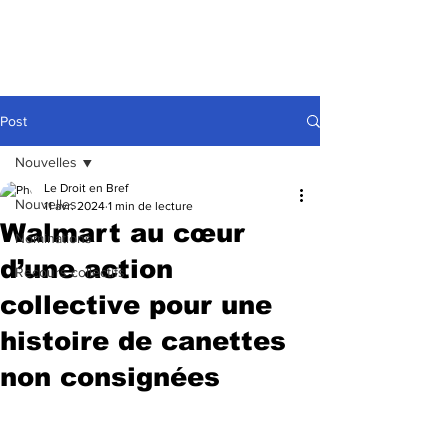
Post
Nouvelles
Le Droit en Bref
Nouvelles
11 avr. 2024
1 min de lecture
Walmart au cœur
Nominations
d’une action
Recours collectifs
collective pour une
histoire de canettes
non consignées