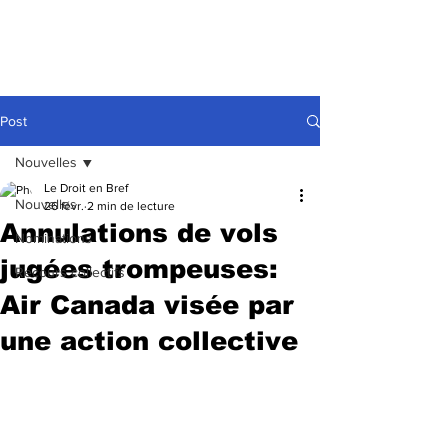
Post
Nouvelles
Le Droit en Bref
Nouvelles
26 févr.
2 min de lecture
Annulations de vols
Nominations
jugées trompeuses:
Recours collectifs
Air Canada visée par
une action collective