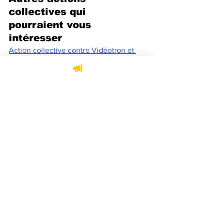
collectives qui 
pourraient vous 
intéresser
Action collective contre Vidéotron et 
Cogeco: la poursuite réclame 200$ pr 
client
Herbicide ou simple vinaigre? Une 
action collective vise le Roundup 
Advanced
Faux goût d’Italie: Barilla poursuivie 
pour tromperie
Uber poursuivi: une action collective 
pour la facturation de frais d’annulation 
jugés illégaux
Action collective Air Canada
Recours collectifs