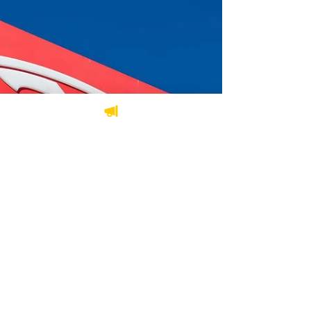
demande d’action collective a été déposée
par le Cabinet Lambert Avocats concernant
des...