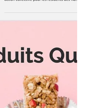
publics et leurs proches
Par Le Droit en Bref | 24 janvier 2024 - La
Cour supérieure du Québec autorise une
action collective pour les résidents des 118
CHSLD et...