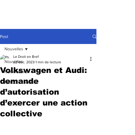
Post
Nouvelles
Le Droit en Bref
Nouvelles
22 déc. 2023
1 min de lecture
Volkswagen et Audi:
Nominations
demande
Recours collectifs
d’autorisation
d’exercer une action
collective