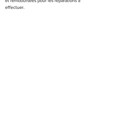
et remboursées pour les réparations à 
effectuer.