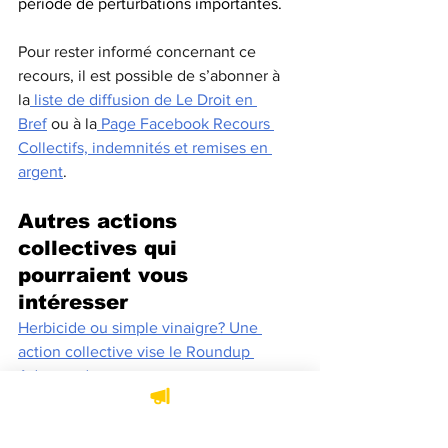
période de perturbations importantes.
Pour rester informé concernant ce 
recours, il est possible de s’abonner à 
la
 liste de diffusion de Le Droit en 
Bref
 ou à la
 Page Facebook Recours 
Collectifs, indemnités et remises en 
argent
.
Autres actions 
collectives qui 
pourraient vous 
intéresser
Herbicide ou simple vinaigre? Une 
action collective vise le Roundup 
Advanced
Faux goût d’Italie: Barilla poursuivie 
pour tromperie
Grève chez Air Canada: deux 