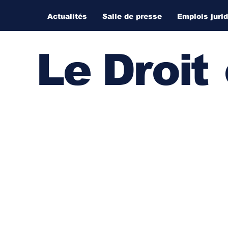
Actualités
Salle de presse
Emplois juri
Le Droi
t