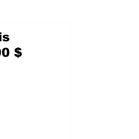
is
00 $