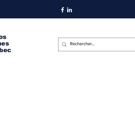
S'abonner aux nouvelles
os
ues
bec