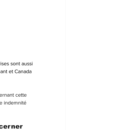
ses sont aussi 
Géant et Canada 
ernant cette 
ne indemnité 
ncerner