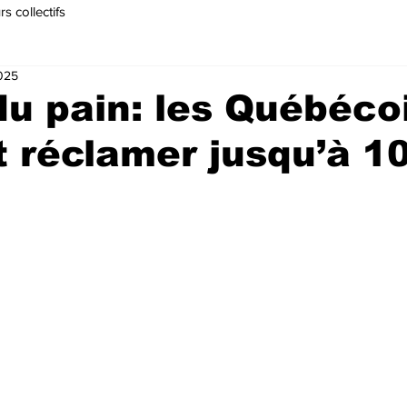
s collectifs
2025
du pain: les Québéco
 réclamer jusqu’à 1