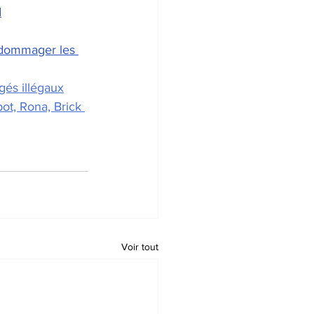
d
édommager les 
ugés illégaux
t, Rona, Brick 
Voir tout