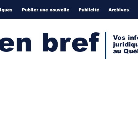
diques
Publier une nouvelle
Publicité
Archives
 en bref
Vos inf
juridiq
au Qué