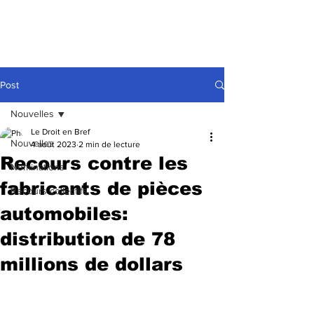
Post
Nouvelles
Le Droit en Bref
Nouvelles
4 août 2023
2 min de lecture
Recours contre les
Nominations
fabricants de pièces
Recours collectifs
automobiles:
distribution de 78
millions de dollars