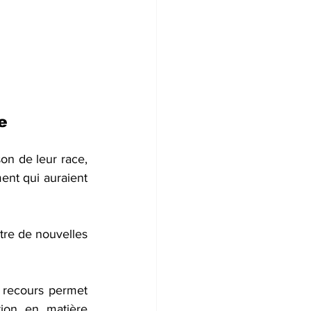
e 
n de leur race, 
nt qui auraient 
tre de nouvelles 
 recours permet 
ion en matière 