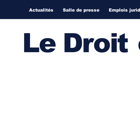
Actualités
Salle de presse
Emplois juri
Le Droi
t