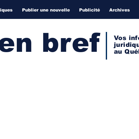
diques
Publier une nouvelle
Publicité
Archives
 en bref
Vos inf
juridiq
au Qué