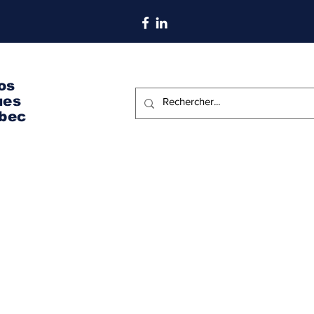
S'abonner aux nouvelles
os
ues
bec