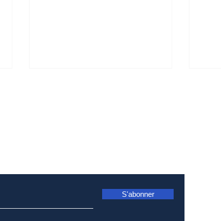
n, abonnez-vous dès maintenan
Règlement de 5,5
Ann
million$ dans l'action
jug
collective concernant
Can
les cartes prépayées
acti
S'abonner