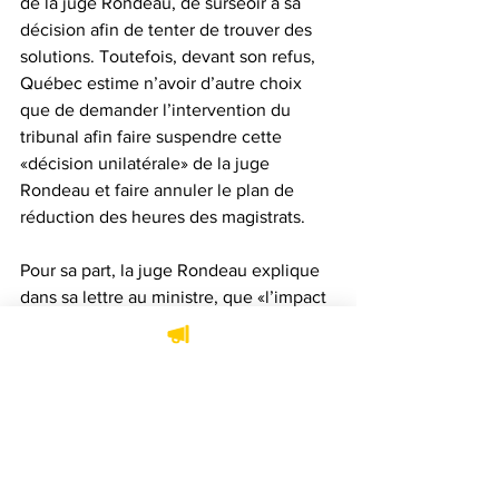
de la juge Rondeau, de surseoir à sa 
décision afin de tenter de trouver des 
solutions. Toutefois, devant son refus, 
Québec estime n’avoir d’autre choix 
que de demander l’intervention du 
tribunal afin faire suspendre cette 
«décision unilatérale» de la juge 
Rondeau et faire annuler le plan de 
réduction des heures des magistrats.
Pour sa part, la juge Rondeau explique  
dans sa lettre au ministre, que «l’impact 
direct» de la réorganisation des horaires 
allait uniquement se faire sentir en 
2023 ce qui permettrait un 
accroissement progressif des 
ressources, en ciblant les régions où les 
besoins sont les plus criants.