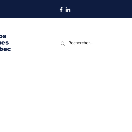
S'abonner aux nouvelles
os
ues
bec