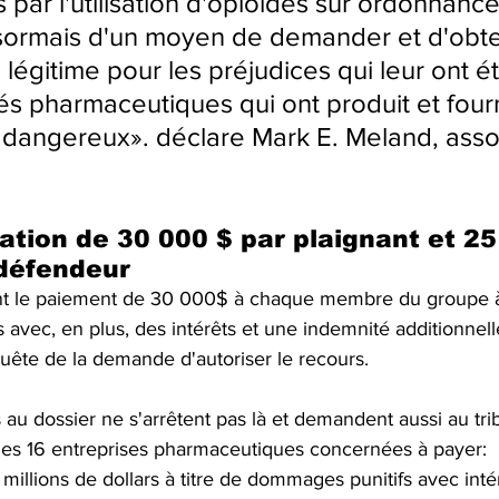
par l'utilisation d'opioïdes sur ordonnance
sormais d'un moyen de demander et d'obte
légitime pour les préjudices qui leur ont é
tés pharmaceutiques qui ont produit et fourn
angereux». déclare Mark E. Meland, assoc
ion de 30 000 $ par plaignant et 25 
défendeur 
nt le paiement de 30 000$ à chaque membre du groupe à 
avec, en plus, des intérêts et une indemnité additionnell
equête de la demande d'autoriser le recours.
s au dossier ne s'arrêtent pas là et demandent aussi au tri
s 16 entreprises pharmaceutiques concernées à payer:
illions de dollars à titre de dommages punitifs avec intér