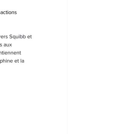
actions 
yers Squibb et 
s aux 
ntiennent 
hine et la 