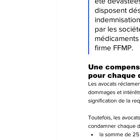
été dévastées 
disposent dé
indemnisation 
par les socié
médicaments d
firme FFMP. 
Une compensat
pour chaque 
Les avocats réclame
dommages et intérêts 
signification de la r
Toutefois, les avocat
condamner chaque de
la somme de 25 m