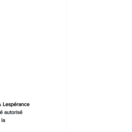
& Lespérance 
té autorisé 
la 