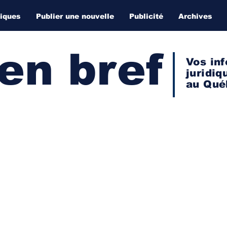
diques
Publier une nouvelle
Publicité
Archives
 en bref
Vos inf
juridiq
au Qué