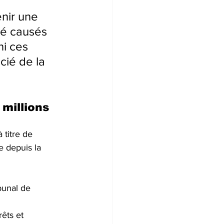
 
nir une 
té causés 
i ces 
ié de la 
millions 
titre de 
e depuis la 
bunal de 
êts et 