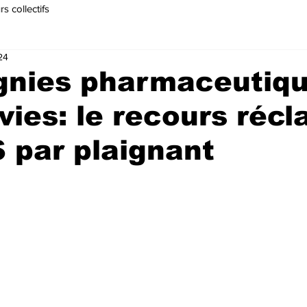
s collectifs
24
nies pharmaceutiq
vies: le recours réc
 par plaignant