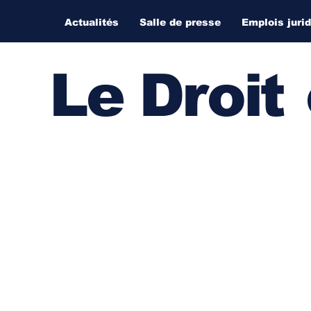
Actualités
Salle de presse
Emplois juri
Le Droi
t