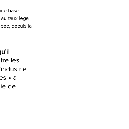
une base 
 au taux légal 
ébec, depuis la 
'il 
tre les 
'industrie 
es.» a 
ie de 