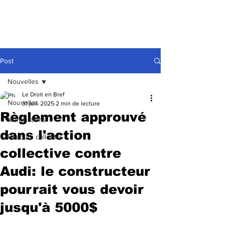
Post
Nouvelles
Le Droit en Bref
Nouvelles
31 juil. 2025
2 min de lecture
Règlement approuvé
Nominations
dans l'action
Recours collectifs
collective contre
Audi: le constructeur
pourrait vous devoir
jusqu'à 5000$