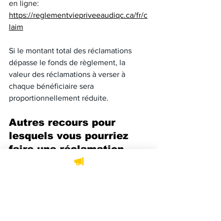
en ligne: 
https://reglementviepriveeaudiqc.ca/fr/c
laim
Si le montant total des réclamations 
dépasse le fonds de règlement, la 
valeur des réclamations à verser à 
chaque bénéficiaire sera 
proportionnellement réduite.
Autres recours pour 
lesquels vous pourriez 
faire une réclamation
Pour rester informé de tous les autres 
recours pour lesquels vous pourriez 
demander une indemnisation, il est 
possible de s’abonner à la
 liste de 
diffusion de Le Droit en Bref
 ou à 
la
 Page Facebook Recours Collectifs, 