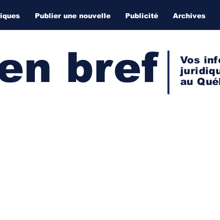
diques
Publier une nouvelle
Publicité
Archives
 en bref
Vos inf
juridiq
au Qué