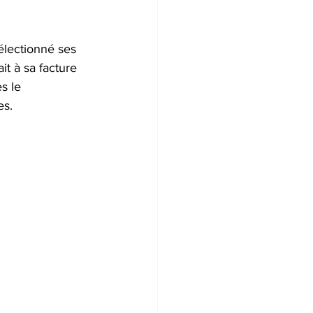
électionné ses 
it à sa facture 
s le 
es.