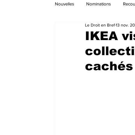
Nouvelles
Nominations
Recour
Le Droit en Bref
13 nov. 2
IKEA vi
collecti
cachés