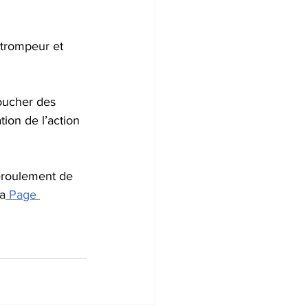
 trompeur et 
oucher des 
ion de l’action 
éroulement de 
la
 Page 