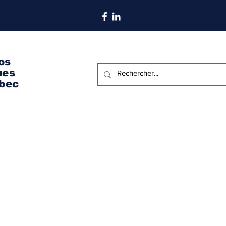
S'abonner aux nouvelles
os
ues
bec