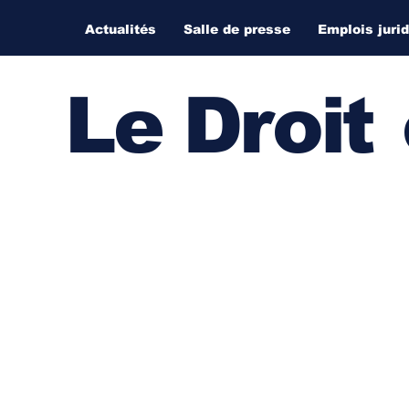
Actualités
Salle de presse
Emplois juri
Le Droi
t