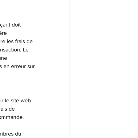
ant doit 
ère 
re les frais de 
nsaction. Le 
une 
 en erreur sur 
r le site web 
ais de 
 commande.
mbres du 