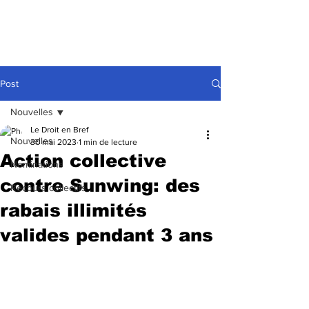
Post
Nouvelles
Le Droit en Bref
Nouvelles
30 mai 2023
1 min de lecture
Action collective
Nominations
contre Sunwing: des
Recours collectifs
rabais illimités
valides pendant 3 ans