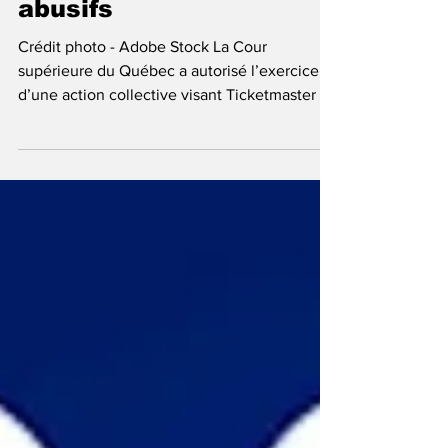
pour frais de service
abusifs
Crédit photo - Adobe Stock La Cour
supérieure du Québec a autorisé l’exercice
d’une action collective visant Ticketmaster en
lien avec la perception de frais de service
jugés abusifs. Le recours, mené par Me Guy
Paquette du cabinet Paquette Gadler, vise à
faire reconnaître que l’entreprise facture des
frais de service excessifs sur la vente de
billets. Selon la poursuite, Ticketmaster aurait
imposé des frais de service disproportionnés,
lesquels augmenteraient en fonction du