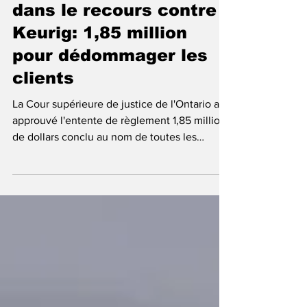
Début des réclamations
dans le recours contre
Keurig: 1,85 million
pour dédommager les
clients
La Cour supérieure de justice de l'Ontario a
approuvé l'entente de règlement 1,85 million
de dollars conclu au nom de toutes les
personnes qui ont acheté des capsules de
café individuelles Keurig K-Cup et/ou des
cafetières ou des systèmes d'infusion Keurig
vendues au Canada entre le 8 juin 2016 et le
8 décembre 2025. Contexte du litige recours
contre Keurig La poursuite allègue que
Keurig a commercialisé au Canada des
capsules individuelles K-Cup et des systèmes
d’infusion en