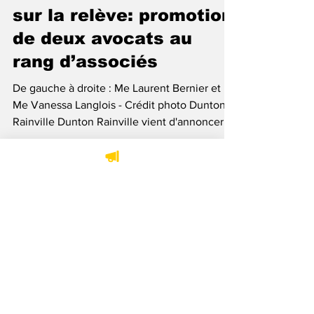
8 janv.
2 min de lecture
Nominations
Dunton Rainville mise
sur la relève: promotion
de deux avocats au
rang d’associés
De gauche à droite : Me Laurent Bernier et
Me Vanessa Langlois - Crédit photo Dunton
Rainville Dunton Rainville vient d'annoncer la
promotion de deux de ses avocats au rang
d’associés. Il s'agit de Mes Laurent Bernier et
Vanessa Langlois, qui ont tous deux amorcé
leur carrière au sein du cabinet et qui ont su
se distinguer au fil des ans par leur rigueur,
leur engagement et la qualité de leur
pratique. Selon Me Jean-Jacques Rainville,
président du Conseil de direction, la pr