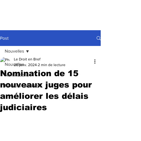
Post
Nouvelles
Le Droit en Bref
Nouvelles
26 janv. 2024
2 min de lecture
Nomination de 15
Nominations
nouveaux juges pour
Recours collectifs
améliorer les délais
judiciaires