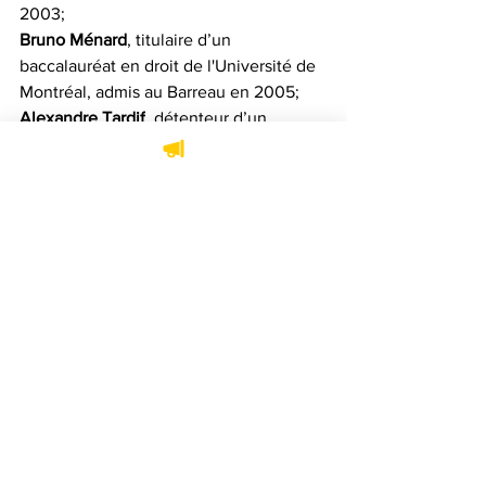
2003;
Bruno Ménard
, titulaire d’un 
baccalauréat en droit de l'Université de 
Montréal, admis au Barreau en 2005;
Alexandre Tardif
, détenteur d’un 
baccalauréat en droit de l'Université de 
Sherbrooke. Il a été admis au Barreau 
en 2005. 
Rappelons que l'Entente entre l'ex-juge 
en chef de la Cour du Québec et le 
ministre de la Justice prévoit, en plus 
de l'ajout de juges, une augmentation 
des heures de travail pour rattraper les 
retards accumulés de même que de 
nouveaux objectifs afin d'améliorer 
l'efficacité du système de justice au 
bénéfice de la population, dont 
évidemment, les victimes d’acte 