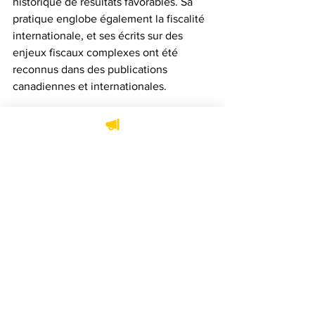
historique de résultats favorables. Sa 
pratique englobe également la fiscalité 
internationale, et ses écrits sur des 
enjeux fiscaux complexes ont été 
reconnus dans des publications 
canadiennes et internationales.
Qui est Miller Thomson?
Miller Thomson est un cabinet juridique 
national composé de près de 
500 avocats répartis dans cinq 
provinces au Canada. Les bureaux de 
Miller Thomson sont situés à 
Vancouver, Calgary, Edmonton, Regina, 
Saskatoon, London, Toronto, Vaughan 
et Montréal ainsi que dans la région de 
Waterloo.