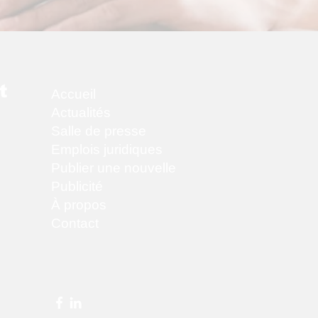
t
Accueil
Actualités
Salle de presse
Emplois juridiques
Publier une nouvelle
Publicité
À propos
Contact