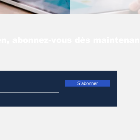
n, abonnez-vous dès maintenan
S'abonner
s