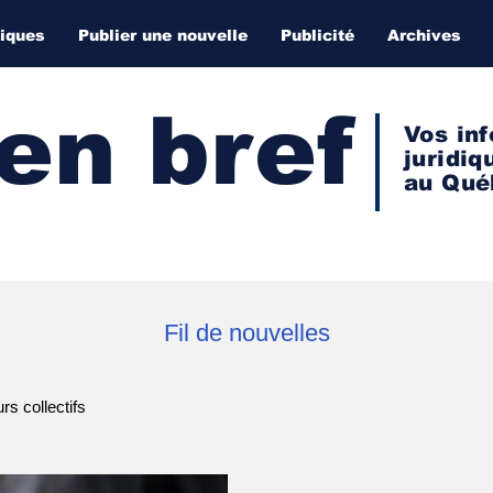
diques
Publier une nouvelle
Publicité
Archives
 en bref
Vos inf
juridiq
au Qué
Fil de nouvelles
s collectifs