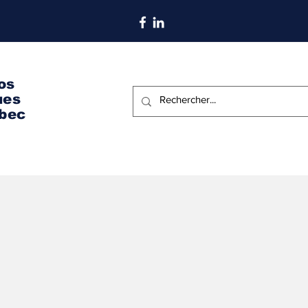
S'abonner aux nouvelles
os
ues
bec