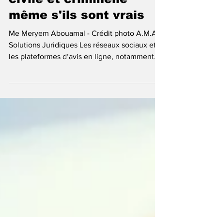
civile et criminelle
même s'ils sont vrais
Me Meryem Abouamal - Crédit photo A.M.A
Solutions Juridiques Les réseaux sociaux et
les plateformes d’avis en ligne, notamment
Google, ont profondément transformé la
manière dont les consommateurs
s’expriment. Contrairement à une croyance
largement répandue, s’exprimer de façon
nuisible en ligne n’est pas un geste anodin.
Lorsqu’un commentaire porte atteinte à la
réputation, à l’honneur ou à la considération
d’une personne ou d’une entreprise, il peut
engager la responsabili