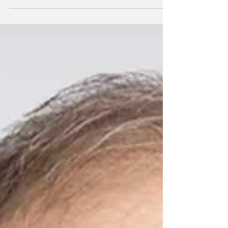
poursuit sa croissance en attirant à la fois des
professionnels chevronnés et de nouveaux
talents. Au cours des derniers mois, plusieurs
juristes ont joint les rangs du cabinet,
contribuant à renforcer des groupes de
pratique stratégiques et pour répondre à
l’évolution des besoins du marché. Une
pratique bonifiée en droit de l’environnement
et en expropriation En septembre dernier,
Miller Thomson a