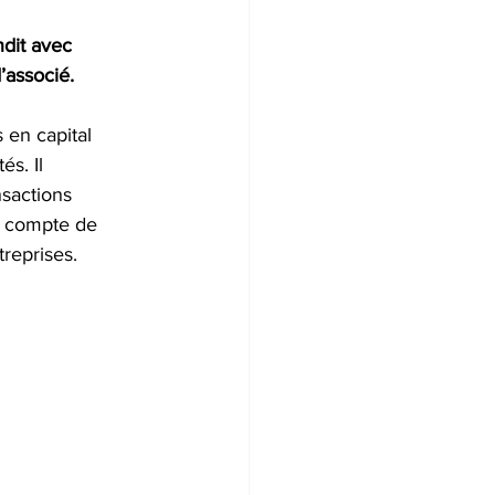
dit avec 
’associé. 
 en capital 
s. Il 
sactions 
le compte de 
treprises.