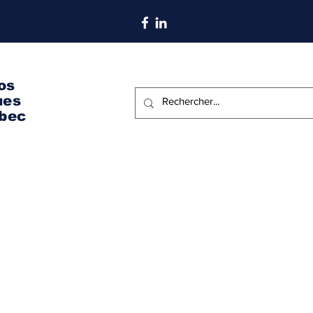
S'abonner aux nouvelles
os
ues
bec