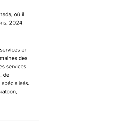
ada, où il 
ions, 2024.
services en 
omaines des 
es services 
, de 
 spécialisés. 
katoon, 