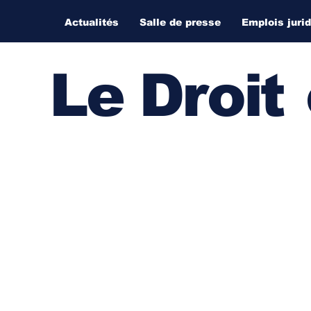
Actualités
Salle de presse
Emplois juri
Le Droi
t