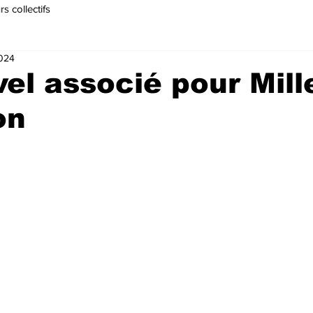
s collectifs
2024
el associé pour Mill
on