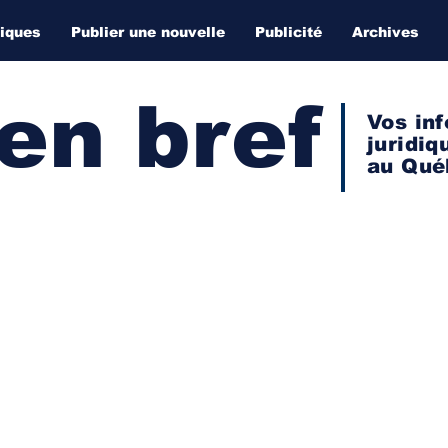
diques
Publier une nouvelle
Publicité
Archives
 en bref
Vos inf
juridiq
au Qué