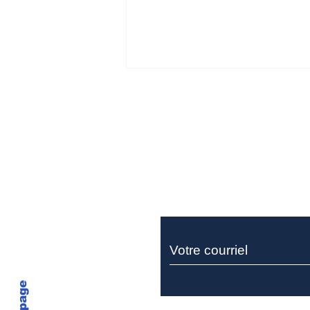
Ne manquez rie
Miller Thomson recrute
un sociétaire pour son
équipe de litige