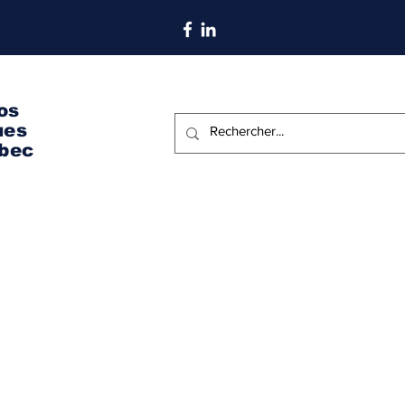
S'abonner aux nouvelles
os
ues
bec