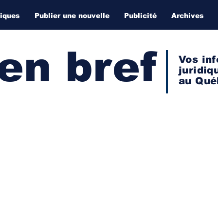
diques
Publier une nouvelle
Publicité
Archives
 en bref
Vos inf
juridiq
au Qué