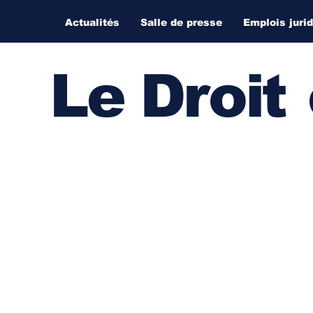
Actualités
Salle de presse
Emplois juri
Le Droi
t