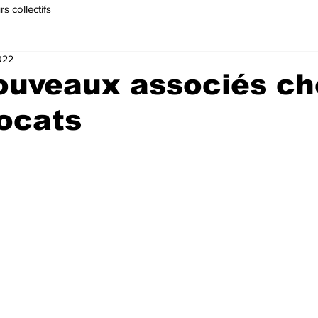
s collectifs
022
ouveaux associés ch
ocats