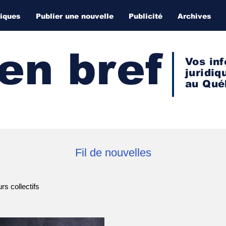
diques
Publier une nouvelle
Publicité
Archives
 en bref
Vos inf
juridiq
au Qué
Fil de nouvelles
s collectifs