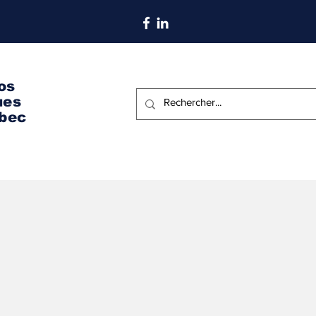
S'abonner aux nouvelles
os
ues
bec