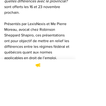
quelles différences avec le provincial?
sont offerts les 16 et 23 novembre 
prochain. 
Présentés par LexisNexis et Me Pierre 
Moreau, avocat chez Robinson 
Sheppard Shapiro, ces présentations 
ont pour objectif de mettre en relief les 
différences entre les régimes fédéral et 
québécois quant aux normes 
applicables en droit de l’emploi. 
Pour vous inscrire, il suffit d’utiliser le 
lien suivant
.
Le droit change et la façon d’accéder à 
l’information juridique change encore 
plus rapidement, le contenu est 
essentiel à la recherche mais les outils 