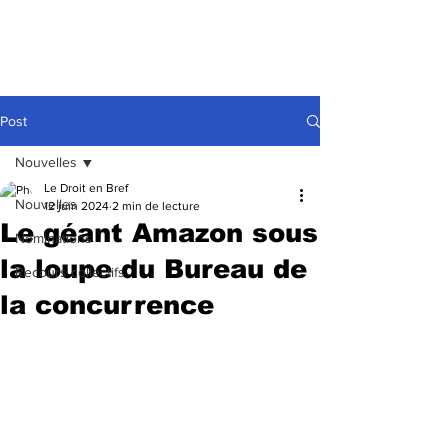
Post
Nouvelles
Le Droit en Bref
Nouvelles
12 juin 2024
2 min de lecture
Le géant Amazon sous
Nominations
la loupe du Bureau de
Recours collectifs
la concurrence