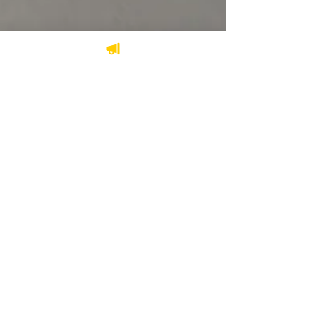
5 déc. 2024
2 min de lecture
Une meilleure
protection pour les
personnes victimes de
violence familiale,
conjugale et sexuelle