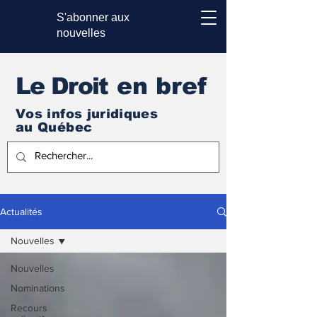
S'abonner aux
nouvelles
Le Droi
t en bref
Vos infos juridiques
au Québec
Actualités
Nouvelles
Nouvelles
Nominations
Recours