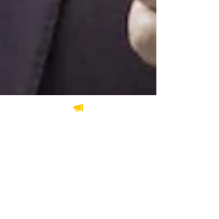
29 nov. 2022
2 min de lecture
L’honorable David
Lametti nomme un