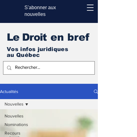
S'abonner aux
nouvelles
Le Droi
t en bref
Vos infos juridiques
au Québec
Actualités
Nouvelles
Nouvelles
Nominations
Recours