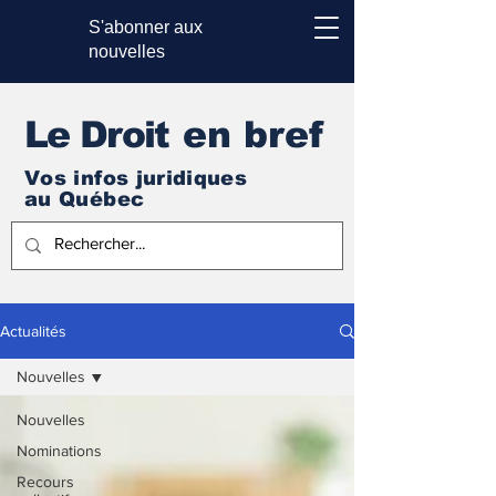
S'abonner aux
nouvelles
Le Droi
t en bref
Vos infos juridiques
au Québec
Actualités
Nouvelles
Nouvelles
Nominations
Recours