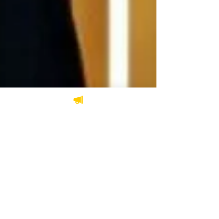
19 janv. 2023
2 min de lecture
Nominations
La boutique en litige
Woods annonce deux