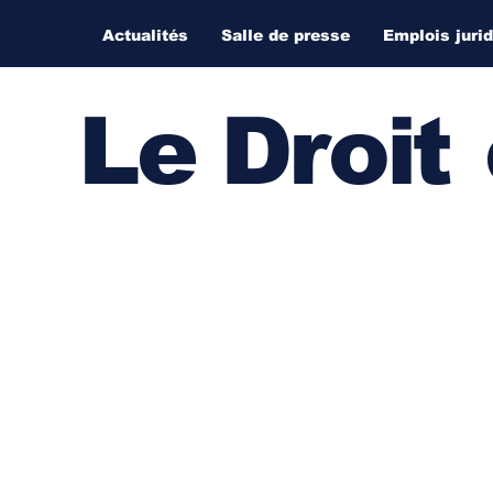
Actualités
Salle de presse
Emplois juri
Le Droi
t