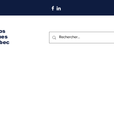
S'abonner aux nouvelles
os
ues
bec