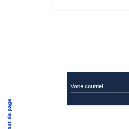
Ne manquez rie
Miller Thomson recrute
un sociétaire pour son
équipe de litige
Haut de page