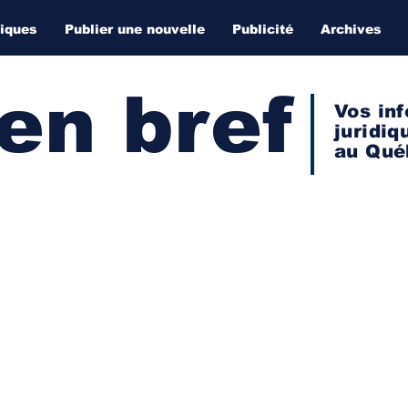
diques
Publier une nouvelle
Publicité
Archives
 en bref
Vos inf
juridiq
au Qué