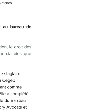
Notaires
t au bureau de 
ion, le droit des 
mercial ainsi que 
 stagiaire 
au Cégep 
illant comme 
Elle a complété 
le du Barreau 
dry Avocats et 