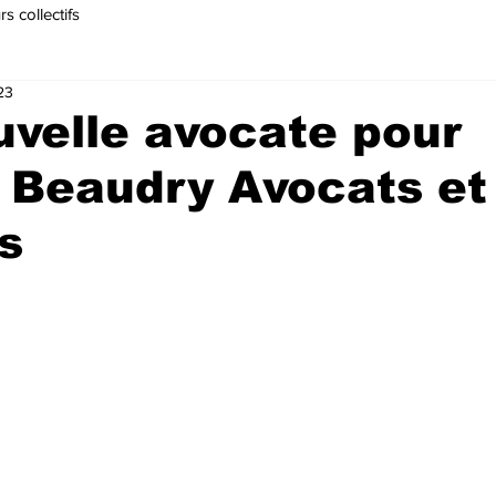
s collectifs
23
velle avocate pour
 Beaudry Avocats et
s