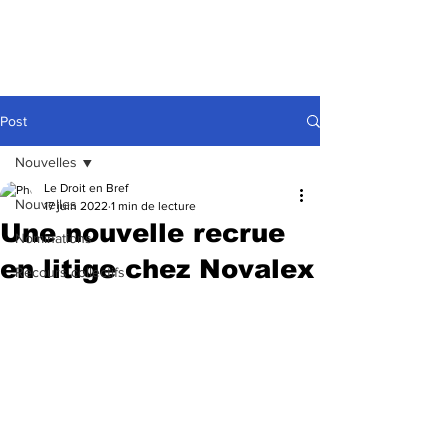
Post
Nouvelles
Le Droit en Bref
Nouvelles
17 juin 2022
1 min de lecture
Une nouvelle recrue
Nominations
en litige chez Novalex
Recours collectifs