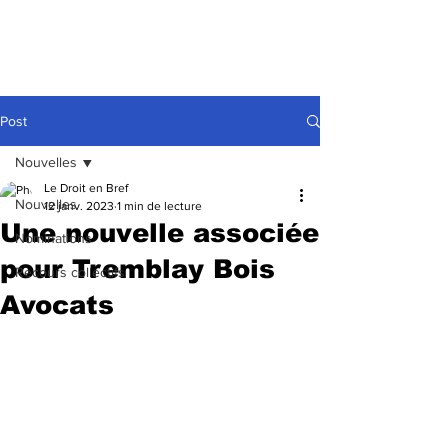
Post
Nouvelles
Le Droit en Bref
Nouvelles
12 janv. 2023
1 min de lecture
Une nouvelle associée
Nominations
pour Tremblay Bois
Recours collectifs
Avocats