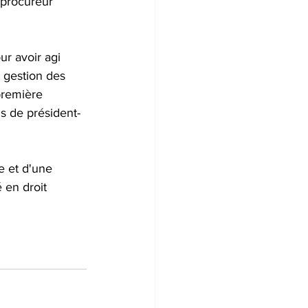
 procureur 
ur avoir agi 
 gestion des 
première 
s de président-
e et d'une 
 en droit 