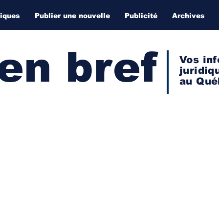
diques
Publier une nouvelle
Publicité
Archives
 en bref
Vos inf
juridiq
au Qué