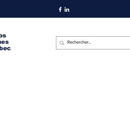
S'abonner aux nouvelles
os
ues
bec