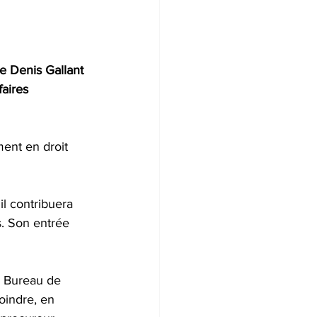
e Denis Gallant 
aires 
ment en droit 
il contribuera 
s. Son entrée 
u Bureau de 
oindre, en 