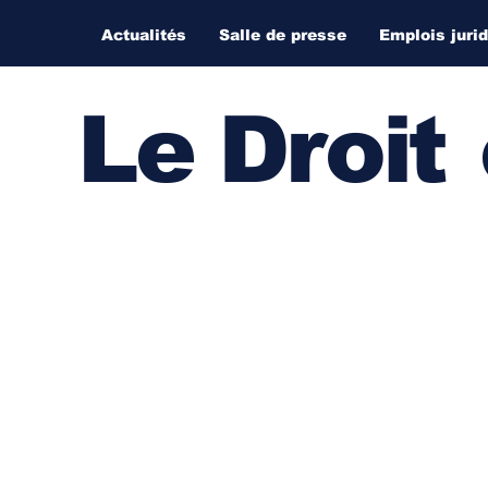
Actualités
Salle de presse
Emplois juri
Le Droi
t