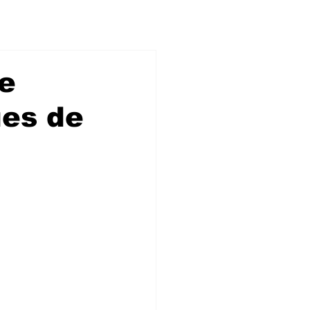
le
ues de