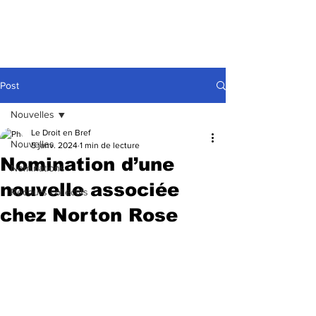
Post
Nouvelles
Le Droit en Bref
Nouvelles
5 janv. 2024
1 min de lecture
Nomination d’une
Nominations
nouvelle associée
Recours collectifs
chez Norton Rose