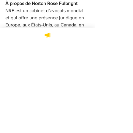
À propos de Norton Rose Fulbright
NRF est un cabinet d’avocats mondial 
et qui offre une présence juridique en 
Europe, aux États-Unis, au Canada, en 
Amérique latine, en Asie-Pacifique, en 
Afrique et au Moyen-Orient. Pour de 
plus amples détails, 
visitez le site Web 
de Norton Rose Fulbright
.
Norton Rose Fulbright
Raphaëlle Mignault
Nominations
Voir tout
Posts récents