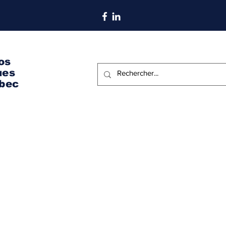
S'abonner aux nouvelles
os
ues
bec