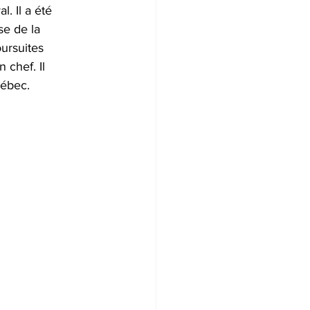
. Il a été 
e de la 
ursuites 
 chef. Il 
uébec.