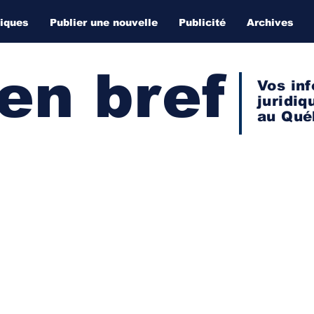
diques
Publier une nouvelle
Publicité
Archives
 en bref
Vos inf
juridiq
au Qué