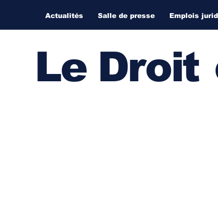
Actualités
Salle de presse
Emplois juri
Le Droi
t