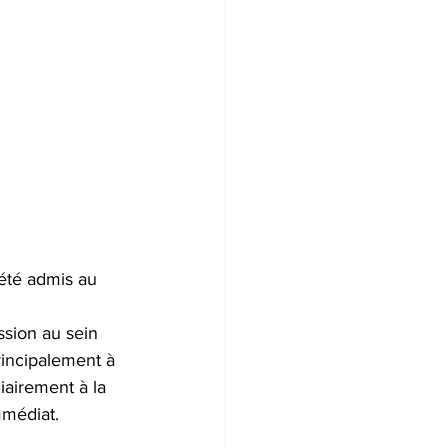
 été admis au 
 
ssion au sein 
rincipalement à 
iairement à la 
mmédiat.