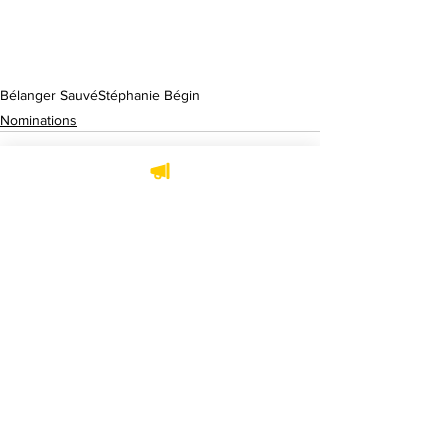
Bélanger Sauvé
Stéphanie Bégin
Nominations
Voir tout
Posts récents