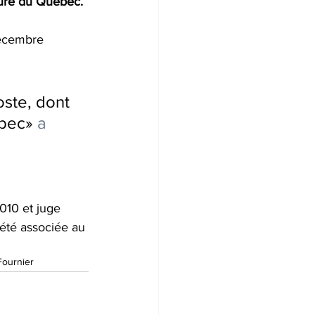
ure du Québec. 
décembre 
ste, dont 
bec» 
a 
010 et juge 
été associée au 
Fournier