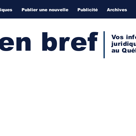
diques
Publier une nouvelle
Publicité
Archives
 en bref
Vos inf
juridiq
au Qué