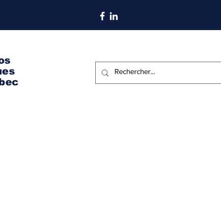
S'abonner aux nouvelles
os
ues
bec