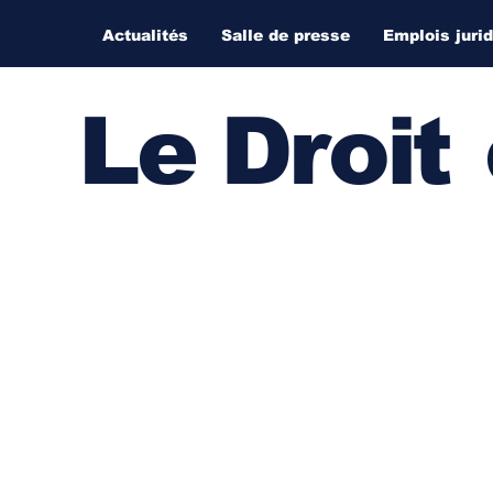
Actualités
Salle de presse
Emplois juri
Le Droi
t