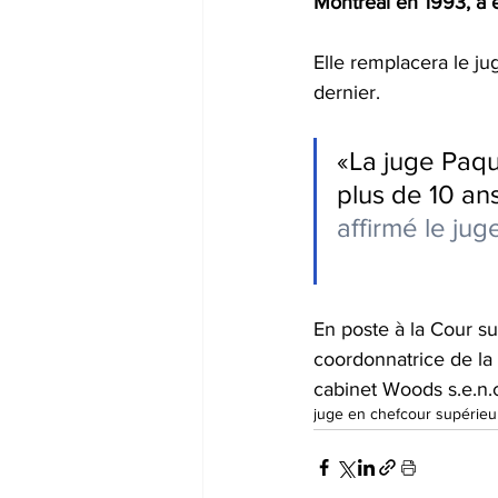
Montréal
 en 1993, a
Elle remplacera le j
dernier.
«La juge Paqu
plus de 10 an
affirmé le jug
En poste à la Cour s
coordonnatrice de l
cabinet 
Woods s.e.n.c.
juge en chef
cour supérie