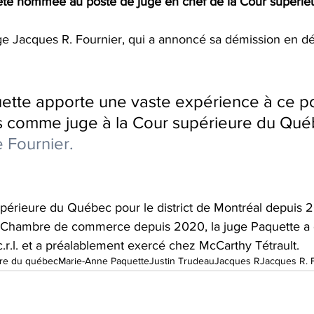
 été nommée au poste de juge en chef de la Cour supérie
uge Jacques R. Fournier, qui a annoncé sa démission en 
ette apporte une vaste expérience à ce po
s comme juge à la Cour supérieure du Qué
e Fournier.
upérieure du Québec pour le district de Montréal depuis 2
a Chambre de commerce depuis 2020, la juge Paquette a 
r.l.
 et a préalablement exercé chez 
McCarthy Tétrault
.
ure du québec
Marie-Anne Paquette
Justin Trudeau
Jacques R
Jacques R. 