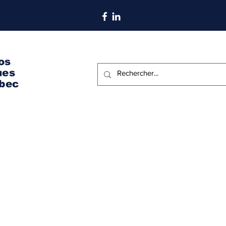
S'abonner aux nouvelles
os
ues
bec