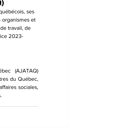
Q)
 québécois, ses 
6 organismes et 
e travail, de 
cice 2023-
uébec (AJATAQ) 
tres du Québec, 
faires sociales, 
.