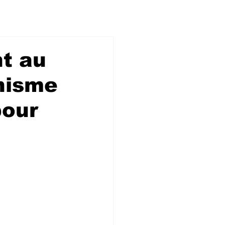
t au
nisme
pour