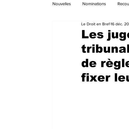
Nouvelles
Nominations
Recour
Le Droit en Bref
16 déc. 2
Les ju
tribuna
de règ
fixer l