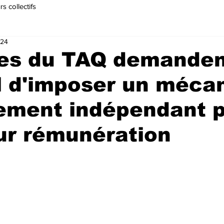
s collectifs
024
ges du TAQ demanden
l d'imposer un méca
lement indépendant 
eur rémunération