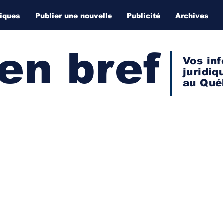
diques
Publier une nouvelle
Publicité
Archives
 en bref
Vos inf
juridiq
au Qué