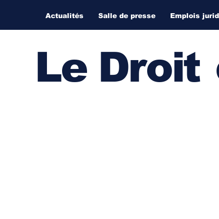
Actualités
Salle de presse
Emplois juri
Le Droi
t