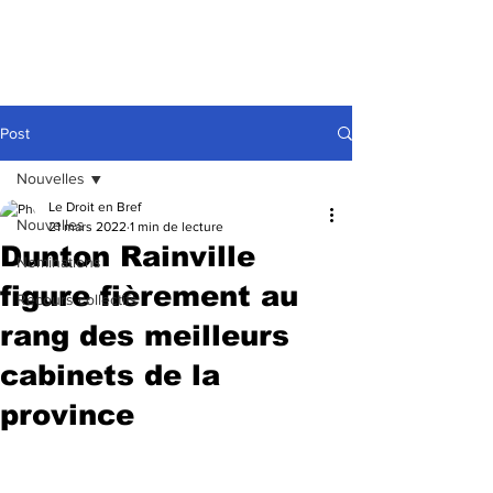
Post
Nouvelles
Le Droit en Bref
Nouvelles
21 mars 2022
1 min de lecture
Dunton Rainville
Nominations
figure fièrement au
Recours collectifs
rang des meilleurs
cabinets de la
province