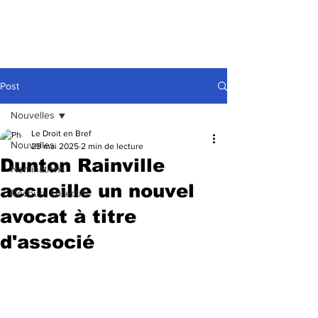
Post
Nouvelles
Le Droit en Bref
Nouvelles
29 mai 2025
2 min de lecture
Dunton Rainville
Nominations
accueille un nouvel
Recours collectifs
avocat à titre
d'associé