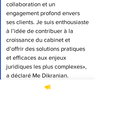
collaboration et un 
engagement profond envers 
ses clients. Je suis enthousiaste 
à l’idée de contribuer à la 
croissance du cabinet et 
d’offrir des solutions pratiques 
et efficaces aux enjeux 
juridiques les plus complexes», 
a déclaré Me Dikranian.
Membre du Barreau du Québec depuis 
1998, Me Dikranian jouit d’une 
réputation enviable autant pour sa 
rigueur et son pragmatisme que pour 
son approche stratégique axée sur 
l'efficacité et la rentabilité.
Harry H. Dikranian