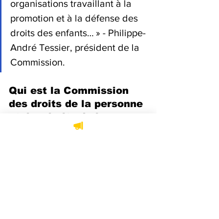
organisations travaillant à la 
promotion et à la défense des 
droits des enfants… » - Philippe-
André Tessier, président de la 
Commission.
Qui est la Commission 
des droits de la personne 
et des droits de la 
jeunesse
La Commission des droits de la 
personne et des droits de la jeunesse 
assure le respect et la promotion des 
principes énoncés dans la Charte des 
droits et libertés de la personne du 
Québec. Elle assure aussi la protection 
de l'intérêt des enfants par la Loi sur la 