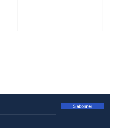
n, abonnez-vous dès maintenan
Marie Annik Walsh
Mil
prend la tête du Comité
acc
de liaison en matière
Des
familiale du Barreau de
son
S'abonner
Montréal
trav
Mon