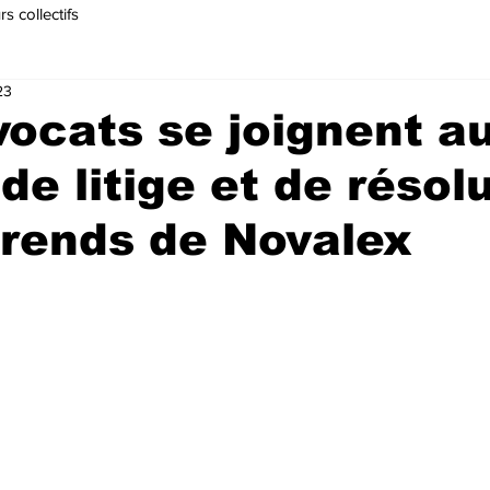
s collectifs
23
ocats se joignent a
de litige et de résol
érends de Novalex