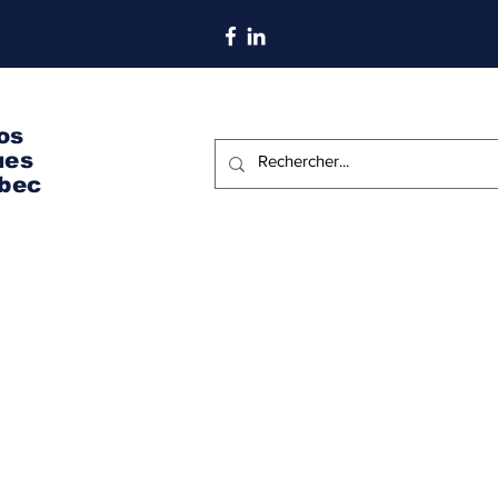
S'abonner aux nouvelles
os
ues
bec