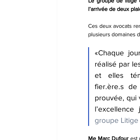
Le groupe de litige 
l’arrivée de deux pla
Ces deux avocats ren
plusieurs domaines du
«Chaque jour,
réalisé par l
et elles té
fier.ère.s d
prouvée, qui 
l’excellence 
groupe Litige 
Me Marc Dufour
 est 