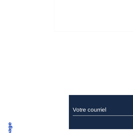
Ne manquez rie
Miller Thomson recrute
un sociétaire pour son
équipe de litige