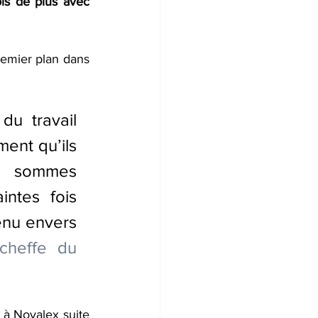
is de plus avec 
emier plan dans 
u travail 
ent qu’ils 
s sommes 
ntes fois 
nu envers 
cheffe du 
t à Novalex suite 