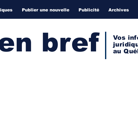
diques
Publier une nouvelle
Publicité
Archives
 en bref
Vos inf
juridiq
au Qué