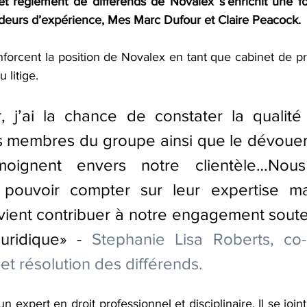
et règlement de différends de Novalex s’enrichit une fo
ideurs d’expérience, Mes 
Marc Dufour
 et 
Claire Peacock
.
forcent la position de Novalex en tant que cabinet de pr
 litige.
 j’ai la chance de constater la qualité d
es membres du groupe ainsi que le dévouem
moignent envers notre clientèle…Nou
e pouvoir compter sur leur expertise mai
vient contribuer à notre engagement soute
juridique» - 
Stephanie Lisa Roberts, co-
et résolution des différends.
un expert en droit professionnel et disciplinaire. Il se join