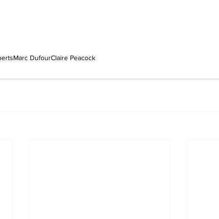
berts
Marc Dufour
Claire Peacock