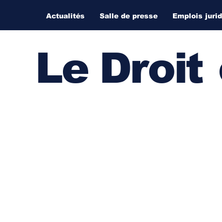
Actualités
Salle de presse
Emplois juri
Le Droi
t