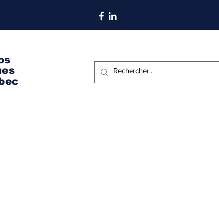
S'abonner aux nouvelles
os
ues
bec