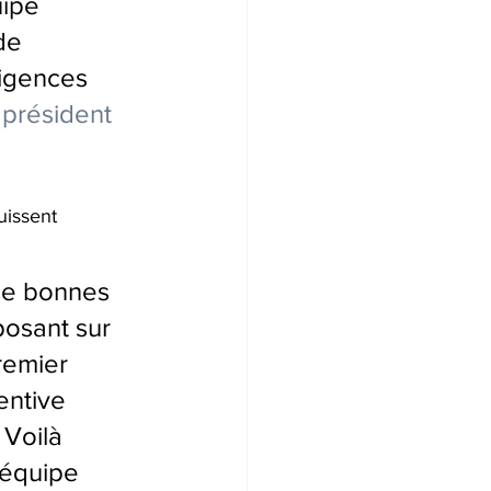
ipe 
de 
igences 
président 
uissent 
de bonnes 
osant sur 
remier 
entive 
 Voilà 
'équipe 