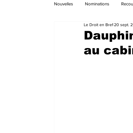
Nouvelles
Nominations
Recour
Le Droit en Bref
20 sept. 
Dauphin
au cabi