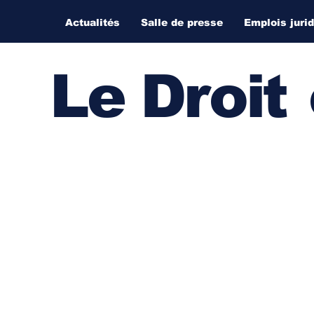
Actualités
Salle de presse
Emplois juri
Le Droi
t