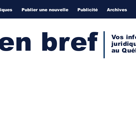
diques
Publier une nouvelle
Publicité
Archives
 en bref
Vos inf
juridiq
au Qué