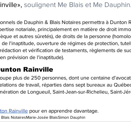
ville», 
soulignent Me Blais et Me Dauphin
ionnels de Dauphin & Blais Notaires permettra à Dunton Ra
ertise notariale, principalement en matière de droit immob
èque et autres sûretés), de droits de la personne (homolo
de l'inaptitude, ouverture de régimes de protection, tutel
(rédaction et vérification de testaments, règlements de su
n prévision de l'inaptitude).
unton Rainville
oupe plus de 250 personnes, dont une centaine d'avocats
relations de travail, réparties dans sept bureaux au Québec
omération de Longueuil, Saint-Jean-sur-Richelieu, Saint-Jé
ton Rainville
pour en apprendre davantage.
Blais Notaires
Marie-Josée Blais
Simon Dauphin