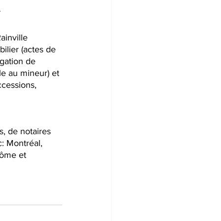
.
inville 
ilier (actes de 
gation de 
le au mineur) et 
ccessions, 
, de notaires 
: Montréal, 
rôme et 