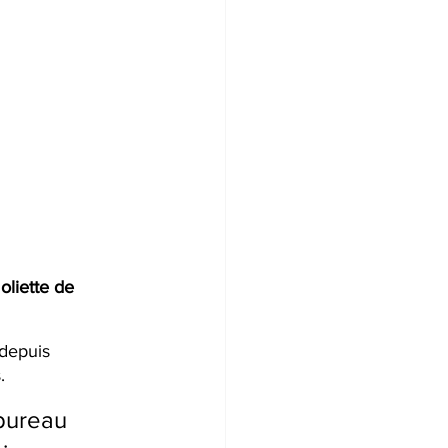
oliette de 
 depuis 
.
 bureau 