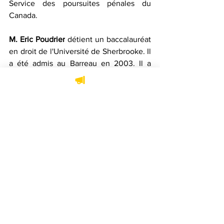
Service des poursuites pénales du 
Canada. 
M. Eric Poudrier
 détient un baccalauréat 
en droit de l'Université de Sherbrooke. Il 
a été admis au Barreau en 2003. Il a 
amorcé sa carrière au sein du Directeur 
des poursuites criminelles et pénales 
où, depuis 2022, il exerçait sa 
profession à titre de procureur en chef 
adjoint. Ils occuperont principalement 
leurs fonctions à la Chambre criminelle 
et pénale à Montréal.
M. Eric L. Morin
 est détenteur d'un 
baccalauréat en droit de l'Université de 
Sherbrooke. Il a été admis au Barreau en 
1998. Il a commencé sa carrière au sein 
du Directeur des poursuites criminelles 