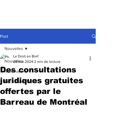
Post
Nouvelles
Le Droit en Bref
Nouvelles
29 mai 2024
2 min de lecture
Des consultations
Nominations
juridiques gratuites
Recours collectifs
offertes par le
Barreau de Montréal