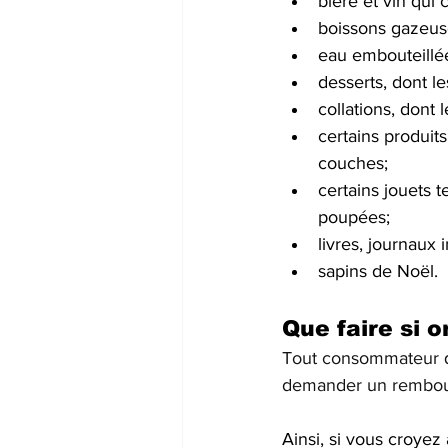
bière et vin qui
boissons gazeuse
eau embouteillé
desserts, dont le
collations, dont 
certains produit
couches;
certains jouets t
poupées;
livres, journaux 
sapins de Noël.
Que faire si 
Tout consommateur qui
demander un rembou
Ainsi, si vous croyez