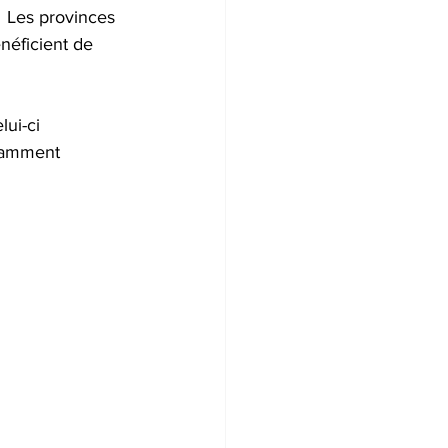
  Les provinces 
néficient de 
ui-ci 
uramment 