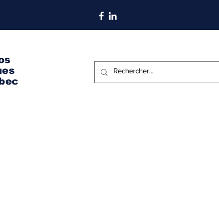
S'abonner aux nouvelles
os
ues
bec