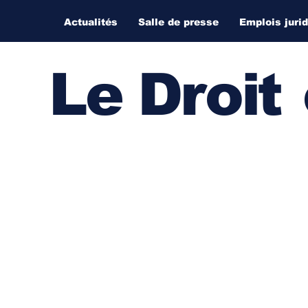
Actualités
Salle de presse
Emplois juri
Le Droi
t