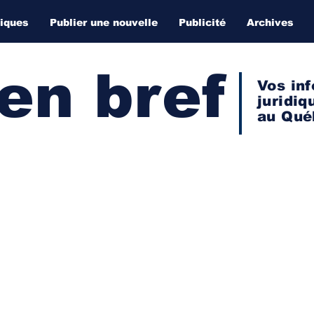
diques
Publier une nouvelle
Publicité
Archives
 en bref
Vos inf
juridiq
au Qué