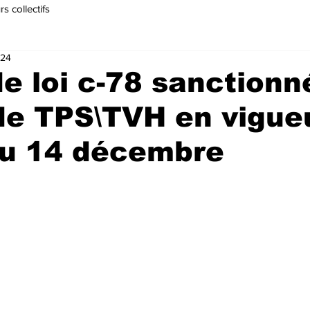
s collectifs
024
de loi c-78 sanctionn
de TPS\TVH en vigue
du 14 décembre