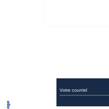
Ne manquez rie
Miller Thomson recrute
un sociétaire pour son
équipe de litige