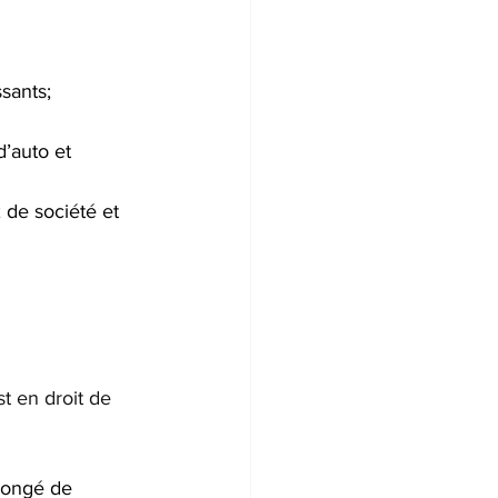
ssants;
’auto et 
 de société et 
t en droit de 
 congé de 