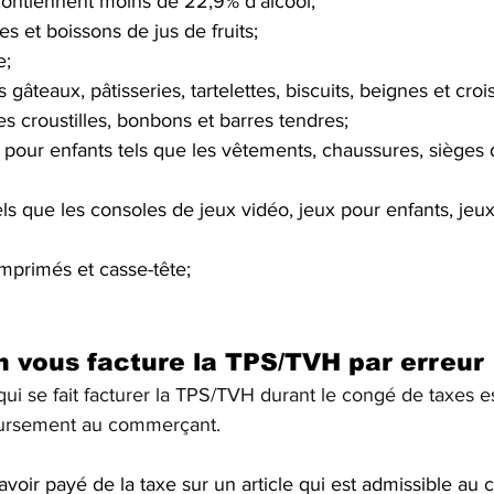
 contiennent moins de 22,9% d’alcool;
s et boissons de jus de fruits;
e;
s gâteaux, pâtisseries, tartelettes, biscuits, beignes et croi
les croustilles, bonbons et barres tendres;
s pour enfants tels que les vêtements, chaussures, sièges d
els que les consoles de jeux vidéo, jeux pour enfants, jeux
imprimés et casse-tête;
on vous facture la TPS/TVH par erreur
 se fait facturer la TPS/TVH durant le congé de taxes es
rsement au commerçant. 
 avoir payé de la taxe sur un article qui est admissible au