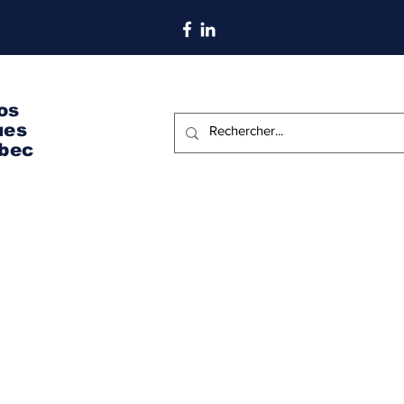
S'abonner aux nouvelles
os
ues
bec