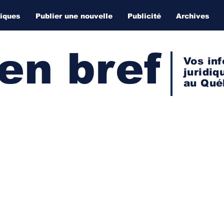
diques
Publier une nouvelle
Publicité
Archives
 en bref
Vos inf
juridiq
au Qué