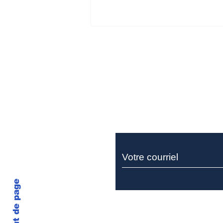
Ne manquez rie
Miller Thomson recrute
un sociétaire pour son
équipe de litige
Haut de page