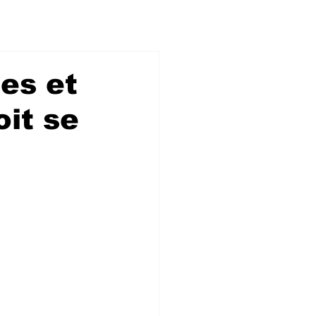
les et
oit se