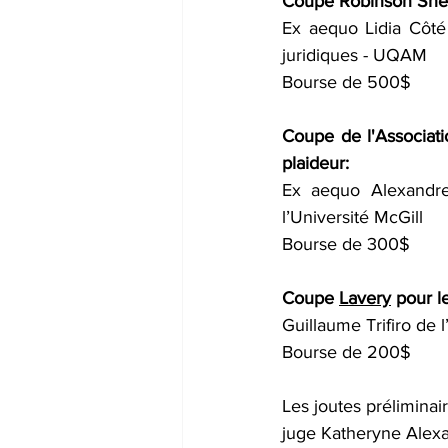
Coupe 
Robinson She
Ex aequo Lidia Côté 
juridiques - UQAM
Bourse de 500$
Coupe de l'
Associat
plaideur: 
Ex aequo 
Alexandr
l’Université McGill
Bourse de 300$
Coupe 
Lavery
 pour l
Guillaume Trifiro de 
Bourse de 200$
Les joutes préliminai
juge Katheryne Alexa