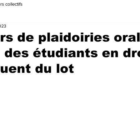
s collectifs
2023
s de plaidoiries ora
: des étudiants en dr
ent du lot