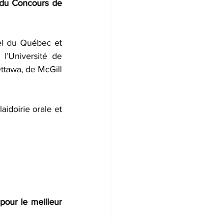
n du Concours de 
el du Québec et 
 l'
Université de 
Ottawa
, de 
McGill 
idoirie orale et 
our le meilleur 