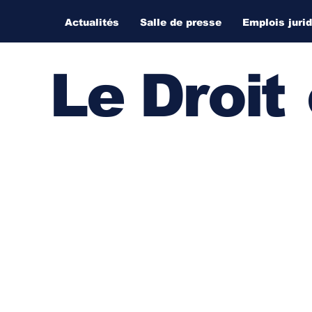
Actualités
Salle de presse
Emplois juri
Le Droi
t