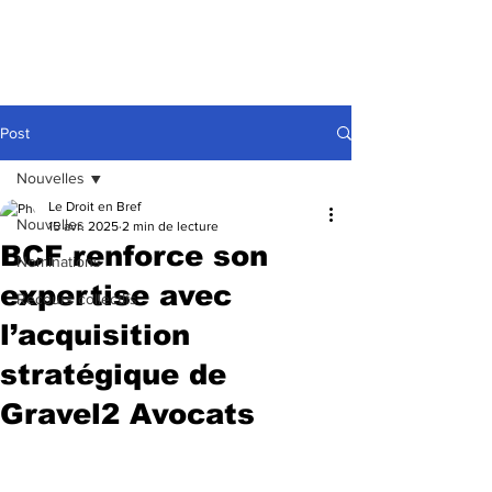
Post
Nouvelles
Le Droit en Bref
Nouvelles
15 avr. 2025
2 min de lecture
BCF renforce son
Nominations
expertise avec
Recours collectifs
l’acquisition
stratégique de
Gravel2 Avocats