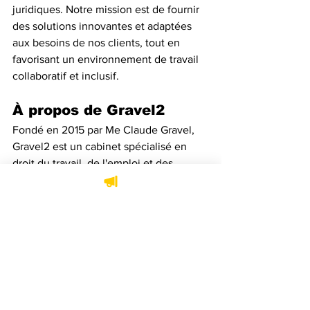
juridiques. Notre mission est de fournir 
des solutions innovantes et adaptées 
aux besoins de nos clients, tout en 
favorisant un environnement de travail 
collaboratif et inclusif.
À propos de Gravel2
Fondé en 2015 par Me Claude Gravel, 
Gravel2 est un cabinet spécialisé en 
droit du travail, de l'emploi et des 
régimes de retraite. Il accompagne 
exclusivement les employeurs, avec 
une approche personnalisée, fondée 
sur la compréhension fine et 
stratégique de leurs enjeux et de leurs 
impératifs d'affaires.
BFC Avocats
Gravel2 Avocats
Claude Gravel